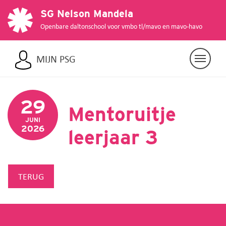
SG Nelson Mandela
Openbare daltonschool voor vmbo tl/mavo en mavo-havo
MIJN PSG
Previous
Nex
29
Mentoruitje
JUNI
2026
leerjaar 3
TERUG