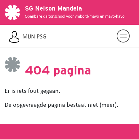
SG Nelson Mandela
Openbare daltonschool voor vmbo tl/mavo en mavo-havo
MIJN PSG
404 pagina
Er is iets fout gegaan.
De opgevraagde pagina bestaat niet (meer).