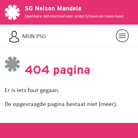
SG Nelson Mandela
Openbare daltonschool voor vmbo tl/mavo en mavo-havo
MIJN PSG
404 pagina
Er is iets fout gegaan.
De opgevraagde pagina bestaat niet (meer).